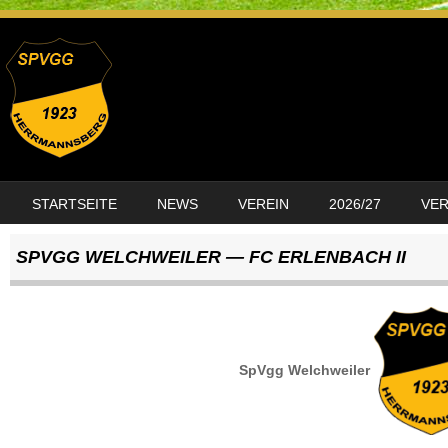
SKIP TO CONTENT
STARTSEITE
NEWS
VEREIN
2026/27
VE
MENU
SPVGG WELCHWEILER — FC ERLENBACH II
SpVgg Welchweiler