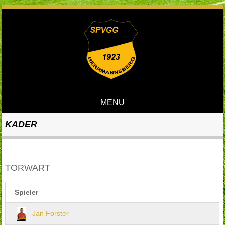
MENU
Skip to content
KADER
TORWART
Spieler
Jan Forster