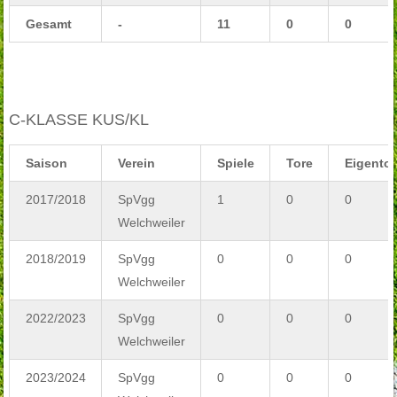
Gesamt
-
11
0
0
C-KLASSE KUS/KL
Saison
Verein
Spiele
Tore
Eigentor
2017/2018
SpVgg
1
0
0
Welchweiler
2018/2019
SpVgg
0
0
0
Welchweiler
2022/2023
SpVgg
0
0
0
Welchweiler
2023/2024
SpVgg
0
0
0