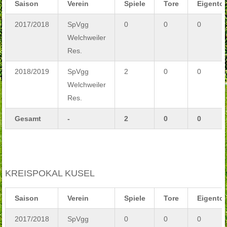
Saison
Verein
Spiele
Tore
Eigentor
2017/2018
SpVgg
0
0
0
Welchweiler
Res.
2018/2019
SpVgg
2
0
0
Welchweiler
Res.
Gesamt
-
2
0
0
KREISPOKAL KUSEL
Saison
Verein
Spiele
Tore
Eigentor
2017/2018
SpVgg
0
0
0