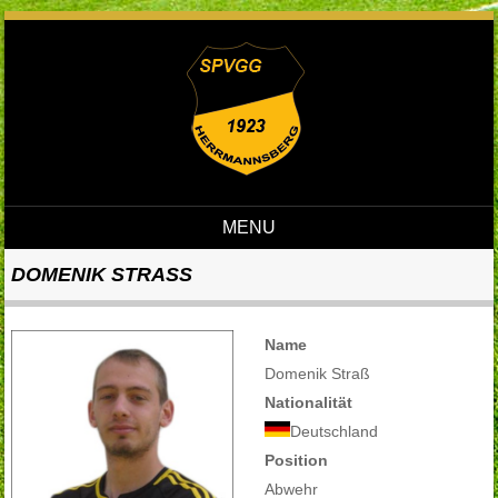
MENU
Skip to content
DOMENIK STRASS
Name
Domenik Straß
Nationalität
Deutschland
Position
Abwehr