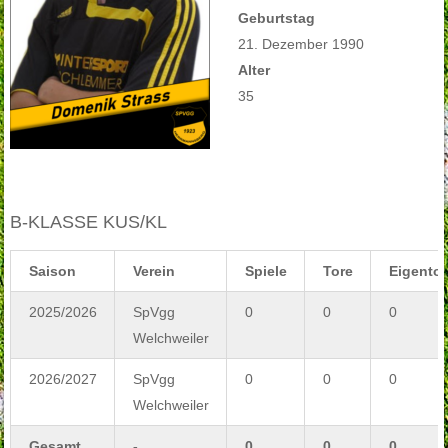
Geburtstag
21. Dezember 1990
Alter
35
B-KLASSE KUS/KL
Saison
Verein
Spiele
Tore
Eigentor
2025/2026
SpVgg
0
0
0
Welchweiler
2026/2027
SpVgg
0
0
0
Welchweiler
Gesamt
-
0
0
0