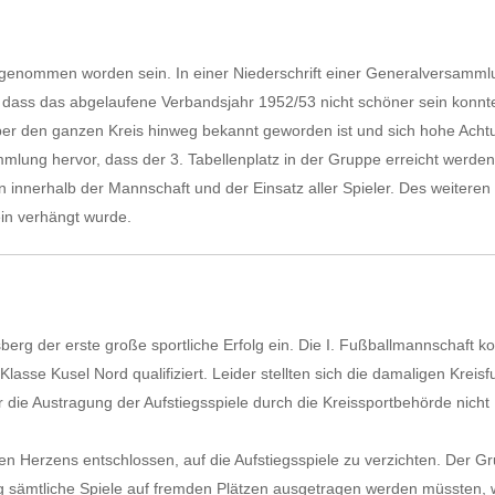
fgenommen worden sein. In einer Niederschrift einer Generalversamm
, dass das abgelaufene Verbandsjahr 1952/53 nicht schöner sein konnt
über den ganzen Kreis hinweg bekannt geworden ist und sich hohe Acht
mmlung hervor, dass der 3. Tabellenplatz in der Gruppe erreicht werde
n innerhalb der Mannschaft und der Einsatz aller Spieler. Des weitere
ein verhängt wurde.
berg der erste große sportliche Erfolg ein. Die I. Fußballmannschaft k
lasse Kusel Nord qualifiziert. Leider stellten sich die damaligen Kreisf
die Austragung der Aufstiegsspiele durch die Kreissportbehörde nicht
en Herzens entschlossen, auf die Aufstiegsspiele zu verzichten. Der G
ieg sämtliche Spiele auf fremden Plätzen ausgetragen werden müssten, 