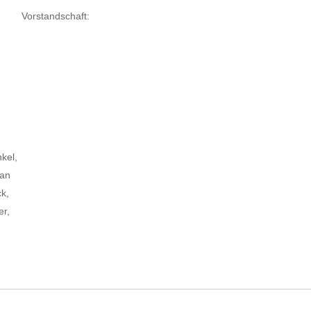
Vorstandschaft:
nkel,
Jan
ck,
er,