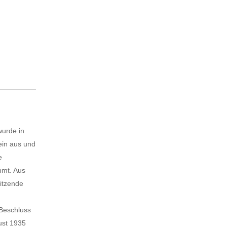
wurde in
ein aus und
e
hmt. Aus
sitzende
Beschluss
ust 1935