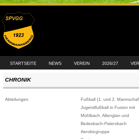
SKIP TO CONTENT
STARTSEITE
NEWS
VEREIN
2026/27
VE
MENU
CHRONIK
Abteilungen:
Fußball (1. und 2. Mannschaf
Jugendfußball in Fusion mit
Mühlbach, Altenglan und
Bedesbach-Patersbach
Aerobicgruppe