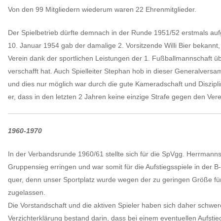
Von den 99 Mitgliedern wiederum waren 22 Ehrenmitglieder.
Der Spielbetrieb dürfte demnach in der Runde 1951/52 erstmals au
10. Januar 1954 gab der damalige 2. Vorsitzende Willi Bier bekannt
Verein dank der sportlichen Leistungen der 1. Fußballmannschaft 
verschafft hat. Auch Spielleiter Stephan hob in dieser Generalversa
und dies nur möglich war durch die gute Kameradschaft und Diszipli
er, dass in den letzten 2 Jahren keine einzige Strafe gegen den Ver
1960-1970
In der Verbandsrunde 1960/61 stellte sich für die SpVgg. Herrmanns
Gruppensieg erringen und war somit für die Aufstiegsspiele in der B-K
quer, denn unser Sportplatz wurde wegen der zu geringen Größe für 
zugelassen.
Die Vorstandschaft und die aktiven Spieler haben sich daher schwer
Verzichterklärung bestand darin, dass bei einem eventuellen Aufst