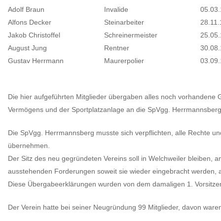
Adolf Braun
Invalide
05.03
Alfons Decker
Steinarbeiter
28.11
Jakob Christoffel
Schreinermeister
25.05
August Jung
Rentner
30.08
Gustav Herrmann
Maurerpolier
03.09
Die hier aufgeführten Mitglieder übergaben alles noch vorhandene
Vermögens und der Sportplatzanlage an die SpVgg. Herrmannsberg
Die SpVgg. Herrmannsberg musste sich verpflichten, alle Rechte und 
übernehmen.
Der Sitz des neu gegründeten Vereins soll in Welchweiler bleiben, a
ausstehenden Forderungen soweit sie wieder eingebracht werden,
Diese Übergabeerklärungen wurden von dem damaligen 1. Vorsitzen
Der Verein hatte bei seiner Neugründung 99 Mitglieder, davon waren