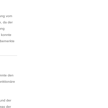
lung vom
e, da der
ung
n konnte
n bemerkte
onnte den
unktionäre
rund der
was der