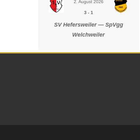
2. August 2026
3
-
1
SV Hefersweiler — SpVgg
Welchweiler