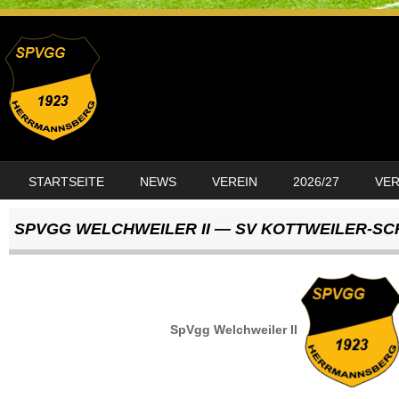
SKIP TO CONTENT
STARTSEITE
NEWS
VEREIN
2026/27
VE
MENU
SPVGG WELCHWEILER II — SV KOTTWEILER-SC
SpVgg Welchweiler II