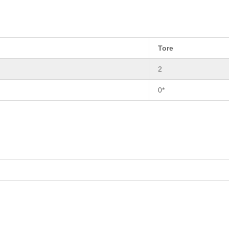
Tore
2
0*