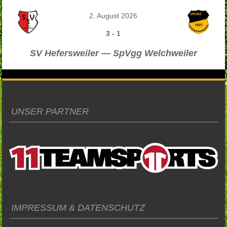
2. August 2026
3
-
1
SV Hefersweiler — SpVgg Welchweiler
UNSER PARTNER
IMPRESSUM & DATENSCHUTZ