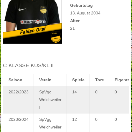
Geburtstag
13. August 2004
Alter
21
C-KLASSE KUS/KL II
Saison
Verein
Spiele
Tore
Eigentor
2022/2023
SpVgg
14
0
0
Welchweiler
II
2023/2024
SpVgg
12
0
0
Welchweiler