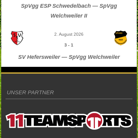
SpVgg ESP Schwedelbach — SpVgg
Welchweiler II
2. August 2026
3
-
1
SV Hefersweiler — SpVgg Welchweiler
UNSER PARTNER