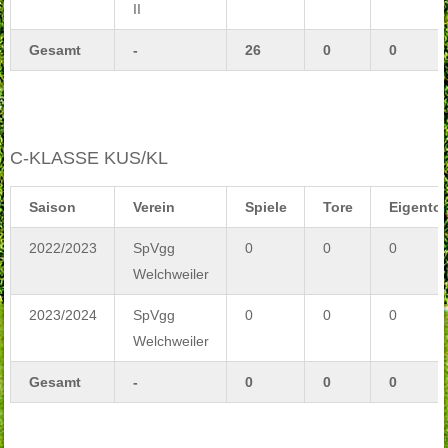
II
Gesamt
-
26
0
0
C-KLASSE KUS/KL
Saison
Verein
Spiele
Tore
Eigentor
2022/2023
SpVgg
0
0
0
Welchweiler
2023/2024
SpVgg
0
0
0
Welchweiler
Gesamt
-
0
0
0