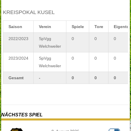
KREISPOKAL KUSEL
Saison
Verein
Spiele
Tore
Eigentor
2022/2023
SpVgg
0
0
0
Welchweiler
2023/2024
SpVgg
0
0
0
Welchweiler
Gesamt
-
0
0
0
NÄCHSTES SPIEL