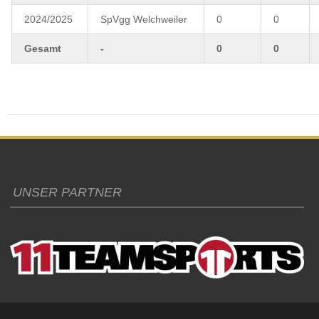
2024/2025
SpVgg Welchweiler
0
0
Gesamt
-
0
0
UNSER PARTNER