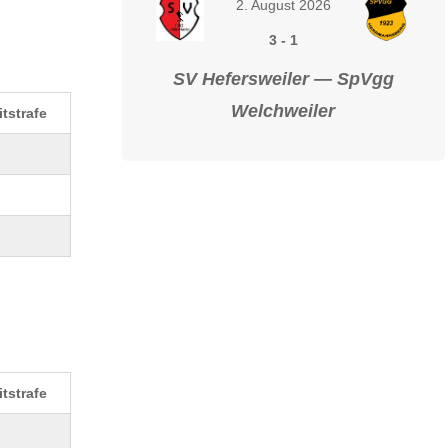
2. August 2026
3
-
1
SV Hefersweiler — SpVgg
Welchweiler
itstrafe
itstrafe