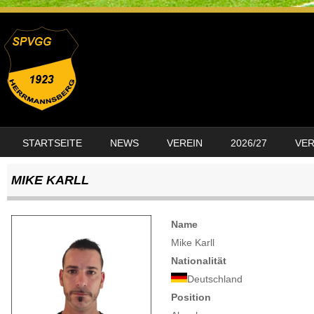
SKIP TO CONTENT
STARTSEITE
NEWS
VEREIN
2026/27
VE
MENU
MIKE KARLL
Name
Mike Karll
Nationalität
Deutschland
Position