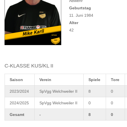
Abwehr
Geburtstag
11. Juni 1984
Alter
42
C-KLASSE KUS/KL II
Saison
Verein
Spiele
Tore
2023/2024
SpVgg Welchweiler II
8
0
2024/2025
SpVgg Welchweiler II
0
0
Gesamt
-
8
0