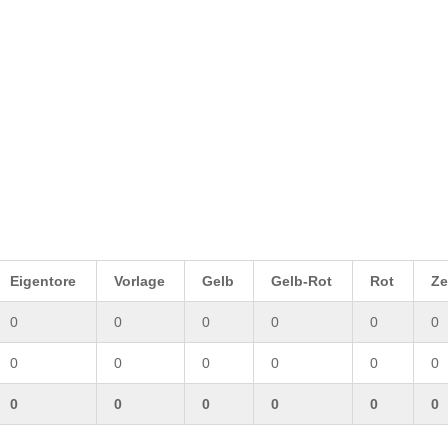
Eigentore
Vorlage
Gelb
Gelb-Rot
Rot
Ze
0
0
0
0
0
0
0
0
0
0
0
0
0
0
0
0
0
0