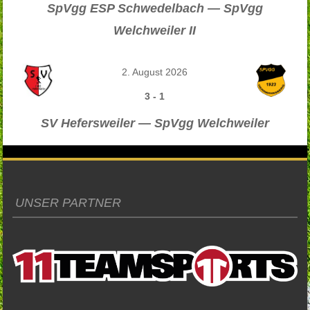
SpVgg ESP Schwedelbach — SpVgg
Welchweiler II
2. August 2026
3
-
1
SV Hefersweiler — SpVgg Welchweiler
UNSER PARTNER