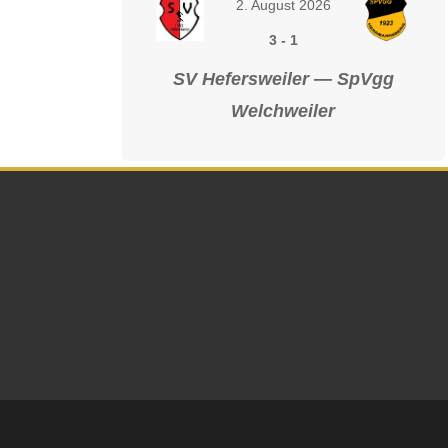
2. August 2026
3
-
1
SV Hefersweiler — SpVgg
Welchweiler