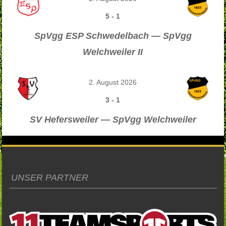
5
-
1
SpVgg ESP Schwedelbach — SpVgg
Welchweiler II
2. August 2026
3
-
1
SV Hefersweiler — SpVgg Welchweiler
UNSER PARTNER