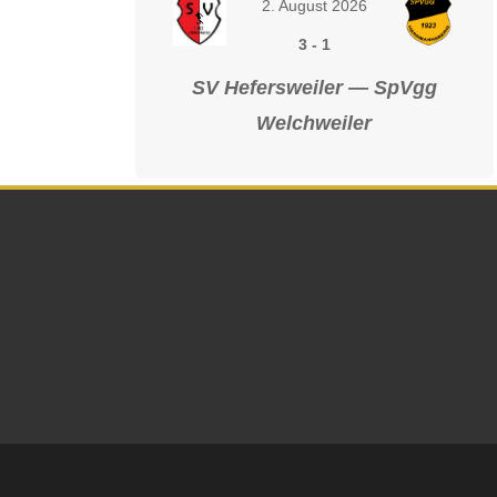
2. August 2026
3
-
1
SV Hefersweiler — SpVgg
Welchweiler