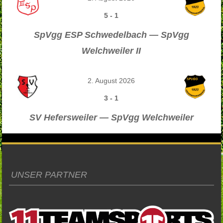
5
-
1
SpVgg ESP Schwedelbach — SpVgg
Welchweiler II
2. August 2026
3
-
1
SV Hefersweiler — SpVgg Welchweiler
UNSER PARTNER