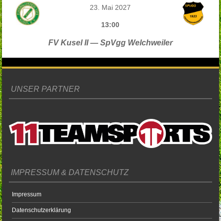
23. Mai 2027
13:00
FV Kusel II — SpVgg Welchweiler
UNSER PARTNER
IMPRESSUM & DATENSCHUTZ
Impressum
Datenschutzerklärung