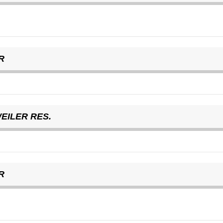
R
EILER RES.
R