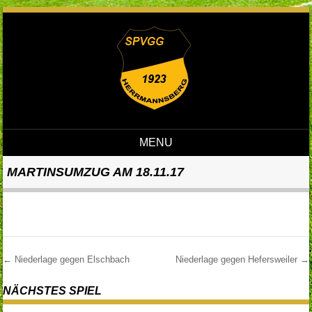
MENU
Skip to content
MARTINSUMZUG AM 18.11.17
←
Niederlage gegen Elschbach
Niederlage gegen Hefersweiler
→
Post navigation
NÄCHSTES SPIEL