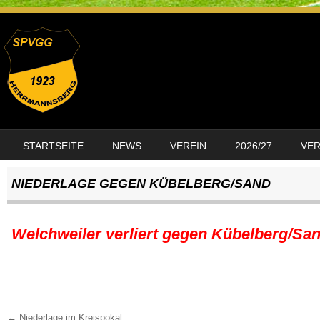
SKIP TO CONTENT
STARTSEITE
NEWS
VEREIN
2026/27
VE
MENU
NIEDERLAGE GEGEN KÜBELBERG/SAND
Welchweiler verliert gegen Kübelberg/San
←
Niederlage im Kreispokal