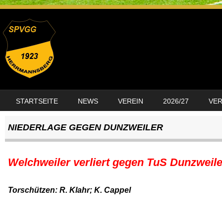
SKIP TO CONTENT
STARTSEITE
NEWS
VEREIN
2026/27
VE
MENU
NIEDERLAGE GEGEN DUNZWEILER
Welchweiler verliert gegen TuS Dunzweile
Torschützen: R. Klahr; K. Cappel