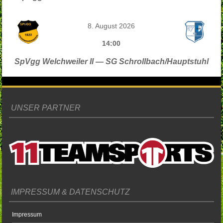
8. August 2026
14:00
SpVgg Welchweiler II — SG Schrollbach/Hauptstuhl
UNSER PARTNER
IMPRESSUM & DATENSCHUTZ
Impressum