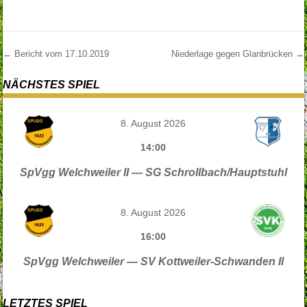
←
Bericht vom 17.10.2019
Niederlage gegen Glanbrücken
→
Post navigation
NÄCHSTES SPIEL
8. August 2026
14:00
SpVgg Welchweiler II — SG Schrollbach/Hauptstuhl
8. August 2026
16:00
SpVgg Welchweiler — SV Kottweiler-Schwanden II
LETZTES SPIEL