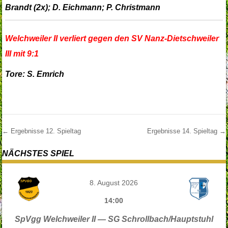
Brandt (2x); D. Eichmann; P. Christmann
Welchweiler II verliert gegen den SV Nanz-Dietschweiler
III mit 9:1
Tore: S. Emrich
←
Ergebnisse 12. Spieltag
Ergebnisse 14. Spieltag
→
Post navigation
NÄCHSTES SPIEL
8. August 2026
14:00
SpVgg Welchweiler II — SG Schrollbach/Hauptstuhl