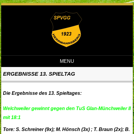
MENU
Skip to content
ERGEBNISSE 13. SPIELTAG
Die Ergebnisse des 13. Spieltages:
Welchweiler gewinnt gegen den TuS Glan-Münchweiler II
mit 18:1
Tore: S. Schreiner (9x); M. Hönsch (3x) ; T. Braun (2x); B.