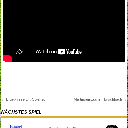
←
Ergebnisse 14. Spieltag
Martinsumzug in Horschbach
→
Post navigation
NÄCHSTES SPIEL