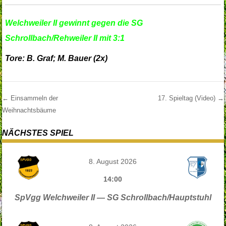
Welchweiler II gewinnt gegen
die SG
Schrollbach/Rehweiler II
mit 3:1
Tore: B. Graf; M. Bauer (2x)
←
Einsammeln der
17. Spieltag (Video)
→
Weihnachtsbäume
Post navigation
NÄCHSTES SPIEL
8. August 2026
14:00
SpVgg Welchweiler II — SG Schrollbach/Hauptstuhl