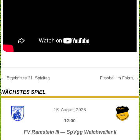
←
Ergebnisse 21. Spieltag
Fussball im Fokus
→
Post navigation
NÄCHSTES SPIEL
16. August 2026
12:00
FV Ramstein III — SpVgg Welchweiler II