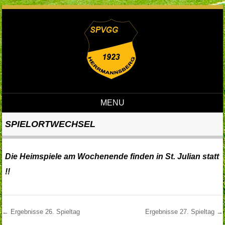
MENU
Skip to content
SPIELORTWECHSEL
Die Heimspiele am Wochenende finden in St. Julian statt
!!
←
Ergebnisse 26. Spieltag
Ergebnisse 27. Spieltag
→