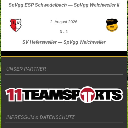
SpVgg ESP Schwedelbach — SpVgg Welchweiler II
2. August 2026
3
-
1
SV Hefersweiler — SpVgg Welchweiler
UNSER PARTNER
IMPRESSUM & DATENSCHUTZ