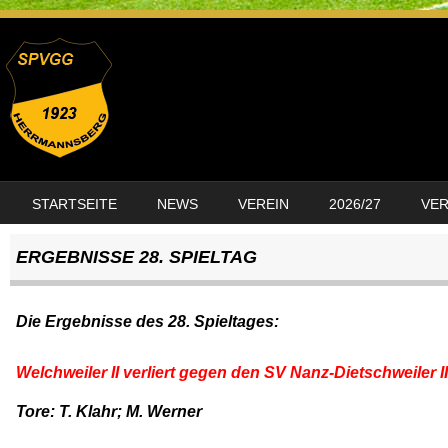
SKIP TO CONTENT
STARTSEITE
NEWS
VEREIN
2026/27
VE
MENU
ERGEBNISSE 28. SPIELTAG
Die Ergebnisse des 28. Spieltages:
Welchweiler II verliert gegen den SV Nanz-Dietschweiler II
Tore: T. Klahr; M. Werner