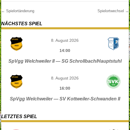
←
Spielortänderung
Spielortwechsel
→
Post navigation
NÄCHSTES SPIEL
8. August 2026
14:00
SpVgg Welchweiler II — SG Schrollbach/Hauptstuhl
8. August 2026
16:00
SpVgg Welchweiler — SV Kottweiler-Schwanden II
LETZTES SPIEL