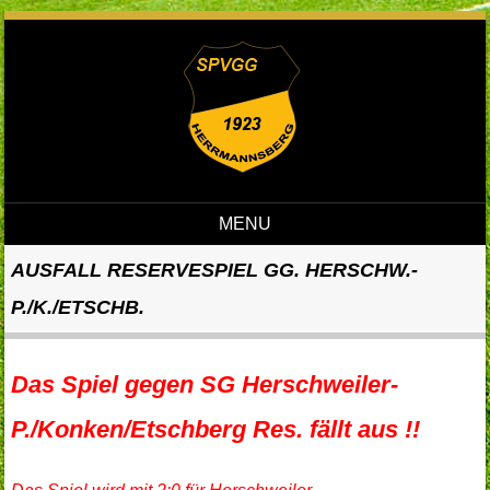
MENU
Skip to content
AUSFALL RESERVESPIEL GG. HERSCHW.-
P./K./ETSCHB.
Das Spiel gegen SG
Herschweiler-
P./
Konken/Etschberg Res. fällt aus !!