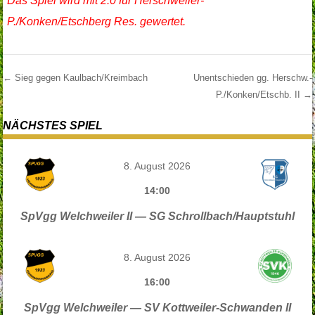
Das Spiel wird mit 2:0 für Herschweiler-
P./
Konken/Etschberg Res.
gewertet.
←
Sieg gegen Kaulbach/Kreimbach
Unentschieden gg. Herschw.-
P./Konken/Etschb. II
→
Post navigation
NÄCHSTES SPIEL
8. August 2026
14:00
SpVgg Welchweiler II — SG Schrollbach/Hauptstuhl
8. August 2026
16:00
SpVgg Welchweiler — SV Kottweiler-Schwanden II