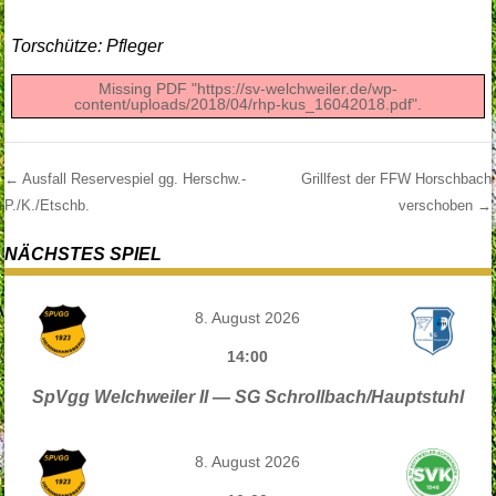
Torschütze: Pfleger
Missing PDF "https://sv-welchweiler.de/wp-
content/uploads/2018/04/rhp-kus_16042018.pdf".
←
Ausfall Reservespiel gg. Herschw.-
Grillfest der FFW Horschbach
P./K./Etschb.
verschoben
→
Post navigation
NÄCHSTES SPIEL
8. August 2026
14:00
SpVgg Welchweiler II — SG Schrollbach/Hauptstuhl
8. August 2026