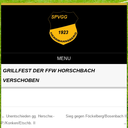
MENU
Skip to content
GRILLFEST DER FFW HORSCHBACH
VERSCHOBEN
←
Unentschieden gg. Herschw.-
Sieg gegen Föckelberg/Bosenbach II
P./Konken/Etschb. II
→
Post navigation