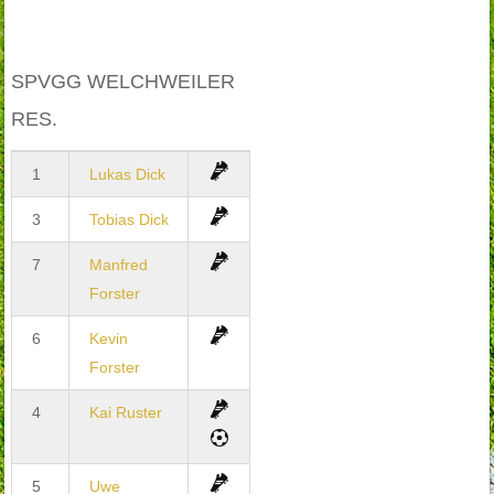
SPVGG WELCHWEILER
RES.
1
Lukas Dick
3
Tobias Dick
7
Manfred
Forster
6
Kevin
Forster
4
Kai Ruster
5
Uwe