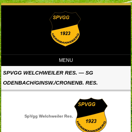
MENU
Skip to content
SPVGG WELCHWEILER RES. — SG
ODENBACH/GINSW./CRONENB. RES.
SpVgg Welchweiler Res.