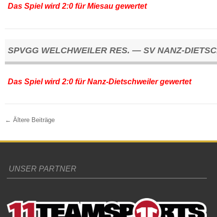
Das Spiel wird 2:0 für Miesau gewertet
SPVGG WELCHWEILER RES. — SV NANZ-DIETSC
Das Spiel wird 2:0 für Nanz-Dietschweiler gewertet
←
Ältere Beiträge
Post navigation
UNSER PARTNER