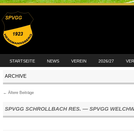
SKIP TO CONTENT
STARTSEITE
NEWS
VEREIN
2026/27
VE
MENU
ARCHIVE
←
Ältere Beiträge
Post navigation
SPVGG SCHROLLBACH RES. — SPVGG WELCHW