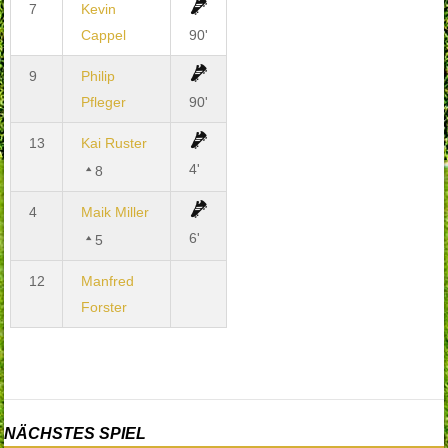
7
Kevin
Cappel
90'
9
Philip
Pfleger
90'
13
Kai Ruster
4'
8
4
Maik Miller
6'
5
12
Manfred
Forster
NÄCHSTES SPIEL