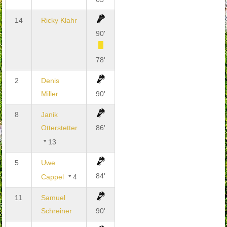
14
Ricky Klahr
90'
78'
2
Denis
Miller
90'
8
Janik
Otterstetter
86'
13
5
Uwe
84'
Cappel
4
11
Samuel
Schreiner
90'