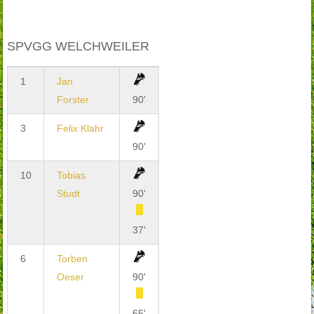
SPVGG WELCHWEILER
1
Jan
Forster
90'
3
Felix Klahr
90'
10
Tobias
Studt
90'
37'
6
Torben
Oeser
90'
65'