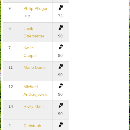
9
Philip Pfleger
73'
2
8
Janik
Otterstetter
90'
7
Kevin
Cappel
90'
11
Mario Bauer
90'
12
Michael
Andrzejewski
90'
14
Ricky Klahr
90'
2
Christoph