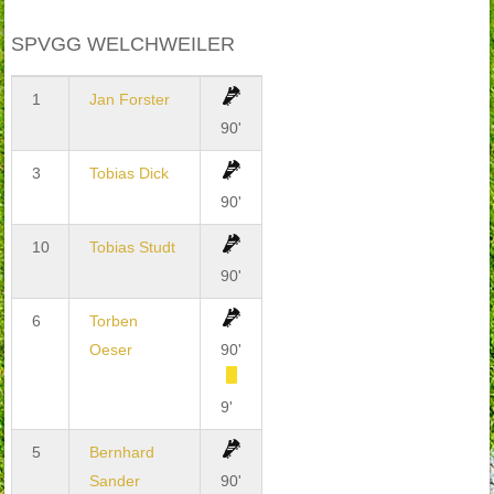
SPVGG WELCHWEILER
1
Jan Forster
90'
3
Tobias Dick
90'
10
Tobias Studt
90'
6
Torben
Oeser
90'
9'
5
Bernhard
Sander
90'