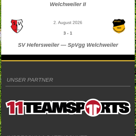
Welchweiler II
2. August 2026
3
-
1
SV Hefersweiler — SpVgg Welchweiler
UNSER PARTNER