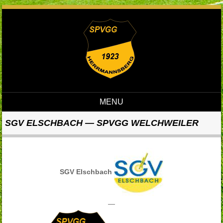
MENU
Skip to content
SGV ELSCHBACH — SPVGG WELCHWEILER
SGV Elschbach
—