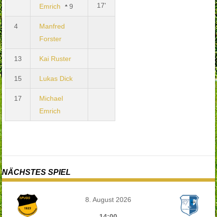
17'
Emrich
9
4
Manfred
Forster
13
Kai Ruster
15
Lukas Dick
17
Michael
Emrich
NÄCHSTES SPIEL
8. August 2026
14:00