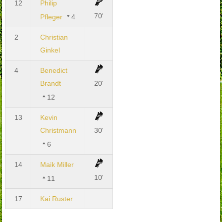
12
Philip
70'
Pfleger
4
2
Christian
Ginkel
4
Benedict
Brandt
20'
12
13
Kevin
Christmann
30'
6
14
Maik Miller
10'
11
17
Kai Ruster