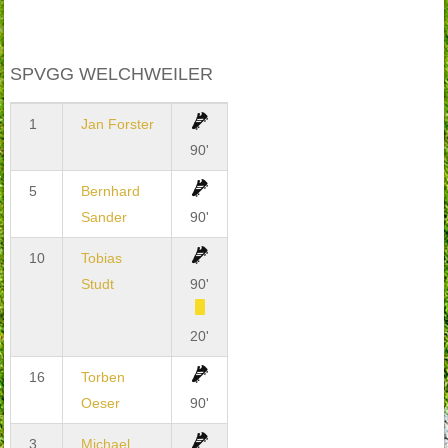
SPVGG WELCHWEILER
1
Jan Forster
90'
5
Bernhard
Sander
90'
10
Tobias
Studt
90'
20'
16
Torben
Oeser
90'
3
Michael