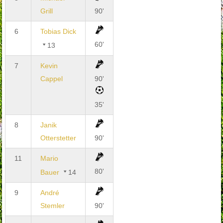
Grill
90'
6
Tobias Dick
60'
13
7
Kevin
Cappel
90'
35'
8
Janik
Otterstetter
90'
11
Mario
80'
Bauer
14
9
André
Stemler
90'