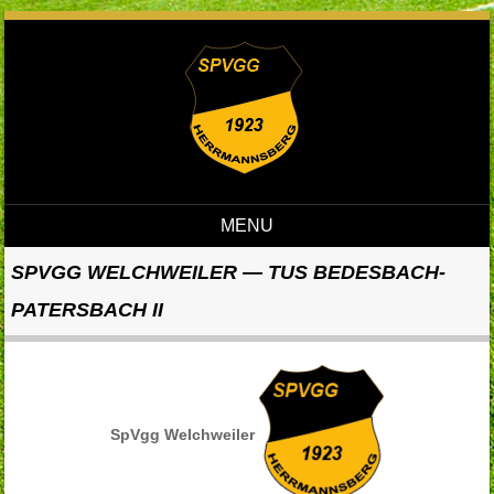
MENU
Skip to content
SPVGG WELCHWEILER — TUS BEDESBACH-
PATERSBACH II
SpVgg Welchweiler