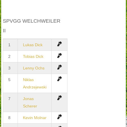
SPVGG WELCHWEILER
II
1
Lukas Dick
2
Tobias Dick
3
Lenny Ochs
5
Niklas
Andrzejewski
7
Jonas
Scherer
8
Kevin Molnar