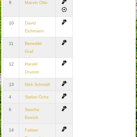
9
Marvin Otto
10
David
Eichmann
11
Benedikt
Graf
12
Harald
Drumm
13
Nick Schmidt
4
Stefan Ochs
6
Sascha
Emrich
14
Fabian