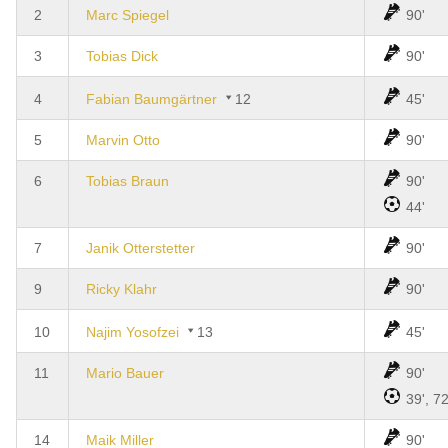
2
Marc Spiegel
90'
3
Tobias Dick
90'
4
Fabian Baumgärtner
12
45'
5
Marvin Otto
90'
6
Tobias Braun
90'
44'
7
Janik Otterstetter
90'
9
Ricky Klahr
90'
10
Najim Yosofzei
13
45'
11
Mario Bauer
90'
39', 72
14
Maik Miller
90'