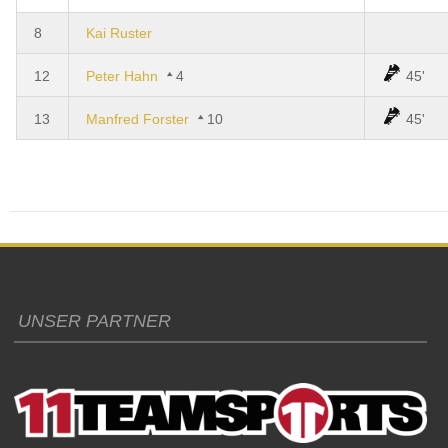
8
Kai Ruster
12
Peter Hahn
4
45'
13
Manfred Forster
10
45'
UNSER PARTNER