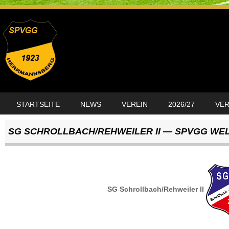
SKIP TO CONTENT
STARTSEITE
NEWS
VEREIN
2026/27
VE
MENU
SG SCHROLLBACH/REHWEILER II — SPVGG WEL
SG Schrollbach/Rehweiler II