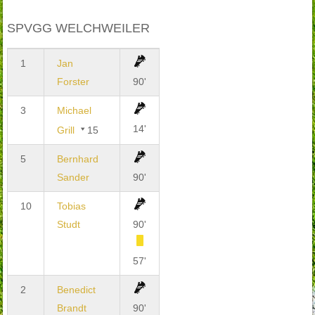
SPVGG WELCHWEILER
1
Jan
Forster
90'
3
Michael
14'
Grill
15
5
Bernhard
Sander
90'
10
Tobias
Studt
90'
57'
2
Benedict
Brandt
90'