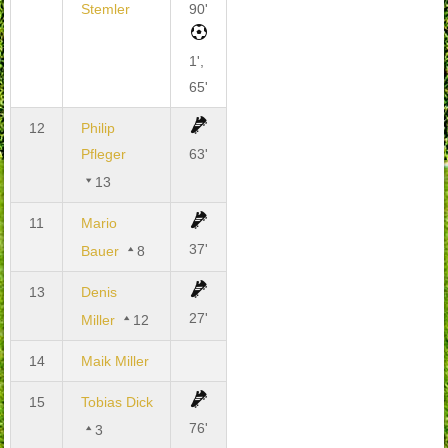
Stemler
90'
1',
65'
12
Philip
Pfleger
63'
13
11
Mario
37'
Bauer
8
13
Denis
27'
Miller
12
14
Maik Miller
15
Tobias Dick
76'
3