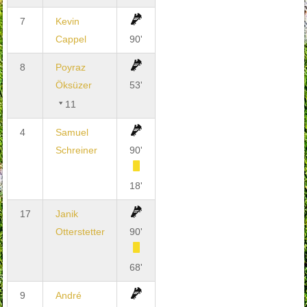
7
Kevin
Cappel
90'
8
Poyraz
Öksüzer
53'
11
4
Samuel
Schreiner
90'
18'
17
Janik
Otterstetter
90'
68'
9
André