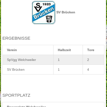
SV Brücken
ERGEBNISSE
Verein
Halbzeit
Tore
SpVgg Welchweiler
1
2
SV Brücken
1
4
SPORTPLATZ
Rasenplatz Welchweiler