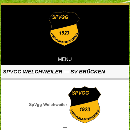
MENU
Skip to content
SPVGG WELCHWEILER — SV BRÜCKEN
SpVgg Welchweiler
—