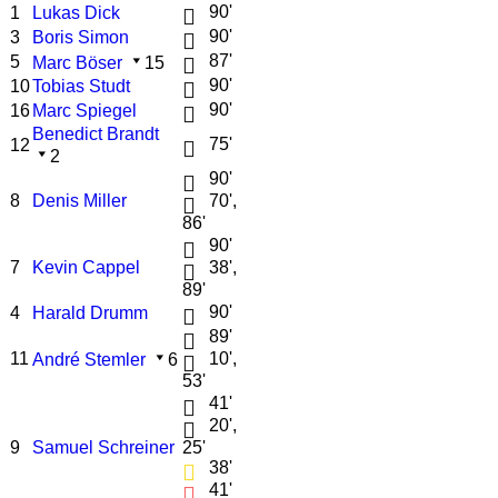
90'
1
Lukas Dick
90'
3
Boris Simon
87'
5
Marc Böser
15
90'
10
Tobias Studt
90'
16
Marc Spiegel
Benedict Brandt
75'
12
2
90'
8
Denis Miller
70',
86'
90'
7
Kevin Cappel
38',
89'
90'
4
Harald Drumm
89'
11
10',
André Stemler
6
53'
41'
20',
9
Samuel Schreiner
25'
38'
41'