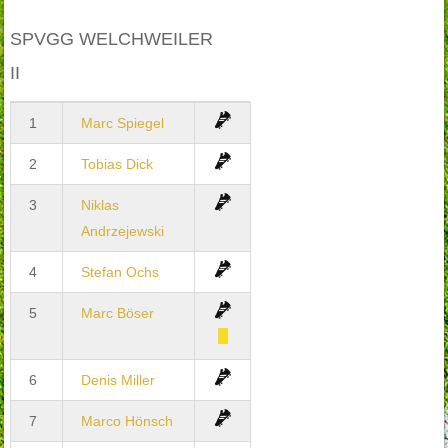
SPVGG WELCHWEILER
II
1
Marc Spiegel
2
Tobias Dick
3
Niklas
Andrzejewski
4
Stefan Ochs
5
Marc Böser
6
Denis Miller
7
Marco Hönsch