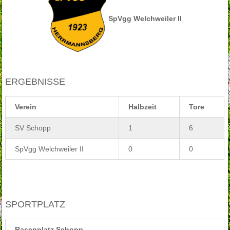
SpVgg Welchweiler II
ERGEBNISSE
Verein
Halbzeit
Tore
SV Schopp
1
6
SpVgg Welchweiler II
0
0
SPORTPLATZ
Rasenplatz Schopp