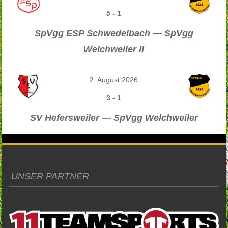
5
-
1
SpVgg ESP Schwedelbach — SpVgg
Welchweiler II
2. August 2026
3
-
1
SV Hefersweiler — SpVgg Welchweiler
UNSER PARTNER