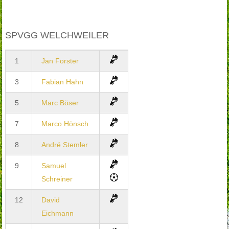
SPVGG WELCHWEILER
1
Jan Forster
3
Fabian Hahn
5
Marc Böser
7
Marco Hönsch
8
André Stemler
9
Samuel
Schreiner
12
David
Eichmann