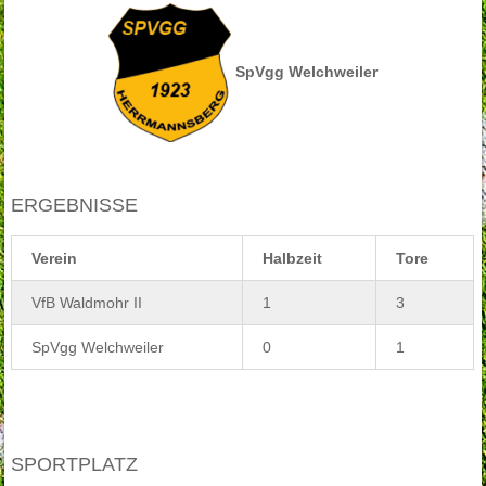
SpVgg Welchweiler
ERGEBNISSE
Verein
Halbzeit
Tore
VfB Waldmohr II
1
3
SpVgg Welchweiler
0
1
SPORTPLATZ