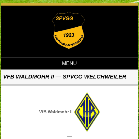
MENU
Skip to content
VFB WALDMOHR II — SPVGG WELCHWEILER
VfB Waldmohr II
—